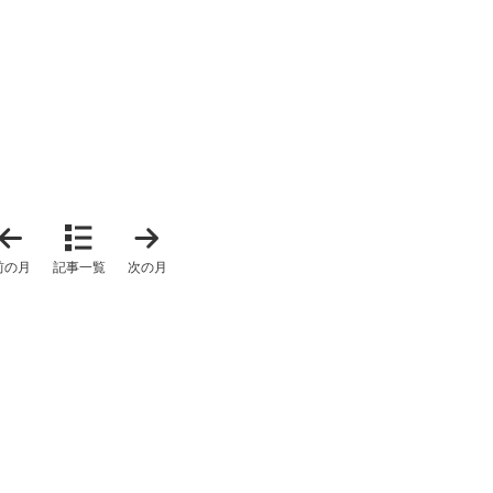
「
「
2
2
0
0
前の月
記事一覧
次の月
2
2
5
6
年
年
1
2
1
月
月
」
」