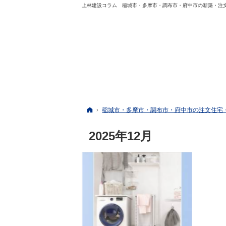
上林建設コラム 稲城市・多摩市・調布市・府中市の新築・注
ホーム
稲城市・多摩市・調布市・府中市の注文住宅
2025年12月