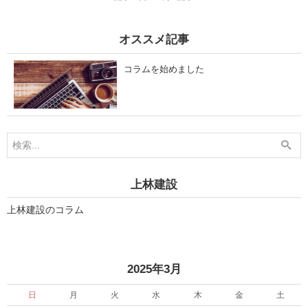
、
秋
冬
オススメ記事
に
提
案
コラムを始めました
し
や
す
い
「
玄
関
ま
わ
り
の
上林建設
し
つ
ら
上林建設のコラム
え
ア
イ
デ
ア
」
»
2025年3月
を
3
日
月
火
水
木
金
土
つ
に