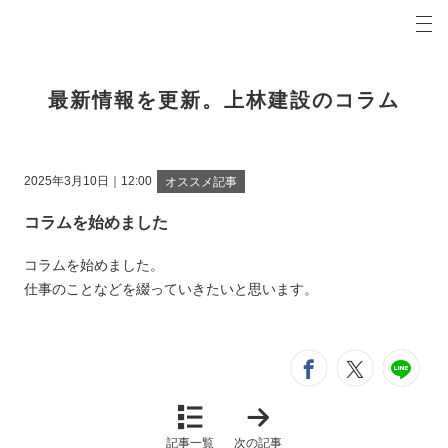
プロの目線からご提案。稲城市・多摩市・調布市・府中市の注文住宅・新築戸建てを手がける工務
上林建設コラム 稲城市・多摩市・調布市・府中市の新築・注文住宅・新築戸建てを手がける工務
最新情報を更新。上林建設のコラム
2025年3月10日｜12:00
オススメ記事
コラムを始めました
コラムを始めました。
仕事のことなどを綴っていきたいと思います。
シ
entry224
entry2
e
「
今
回
記事一覧
次の記事
は