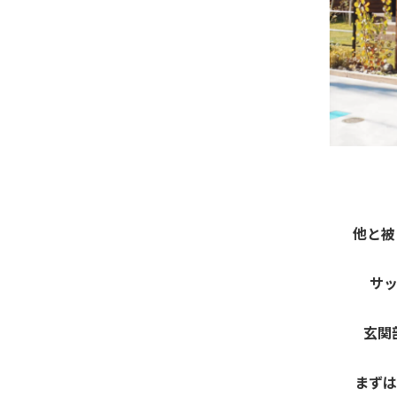
他と被
サ
玄関
まずは