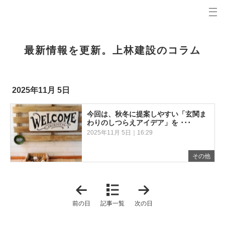
プロの目線からご提案。稲城市・多摩市・調布市・府中市の注文住宅・新築戸建てを手がける工務
上林建設コラム 稲城市・多摩市・調布市・府中市の新築・注文住宅・新築戸建てを手がける工務
最新情報を更新。上林建設のコラム
2025年11月 5日
今回は、秋冬に提案しやすい「玄関ま
わりのしつらえアイデア」を ･･･
2025年11月 5日｜16:29
その他
「
「
2
2
0
0
前の日
記事一覧
次の日
2
2
5
5
年
年