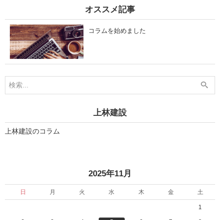
3
1
オススメ記事
月
2
1
月
0
1
コラムを始めました
日
0
」
日
」
上林建設
上林建設のコラム
«
»
2025年11月
日
月
火
水
木
金
土
1